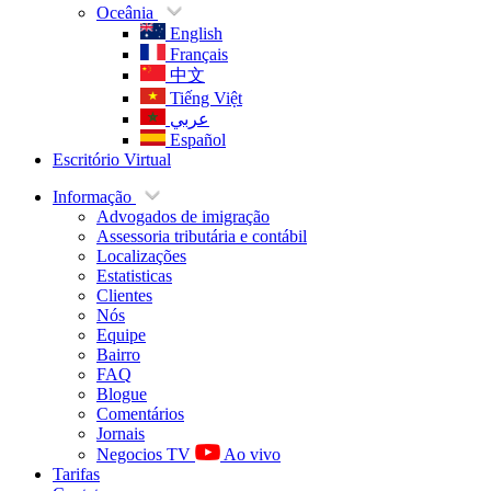
Oceânia
English
Français
中文
Tiếng Việt
عربي
Español
Escritório Virtual
Informação
Advogados de imigração
Assessoria tributária e contábil
Localizações
Estatisticas
Clientes
Nós
Equipe
Bairro
FAQ
Blogue
Comentários
Jornais
Negocios TV
Ao vivo
Tarifas