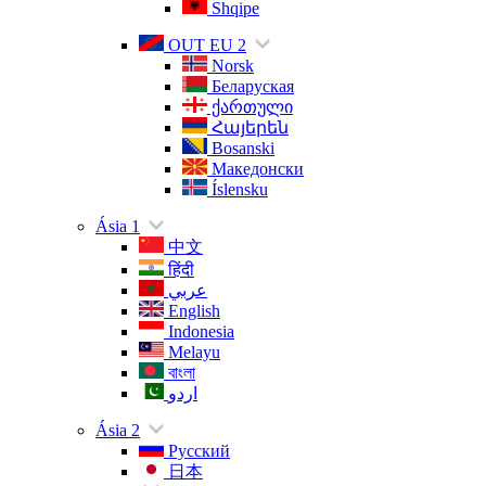
Shqipe
OUT EU 2
Norsk
Беларуская
ქართული
Հայերեն
Bosanski
Македонски
Íslensku
Ásia 1
中文
हिंदी
عربي
English
Indonesia
Melayu
বাংলা
اردو
Ásia 2
Русский
日本