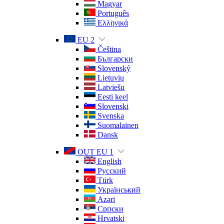
Magyar
Português
Ελληνικά
EU 2
Čeština
Български
Slovenský
Lietuvių
Latviešu
Eesti keel
Slovenski
Svenska
Suomalainen
Dansk
OUT EU 1
English
Русский
Türk
Український
Azəri
Српски
Hrvatski