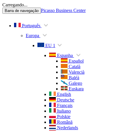
Carregando...
Picasso Business Center
Barra de navegação
Português
Europa
EU 1
Espanha
Español
Català
Valencià
Baléà
Galego
Euskara
English
Deutsche
Français
Italiano
Polskie
Română
Nederlands