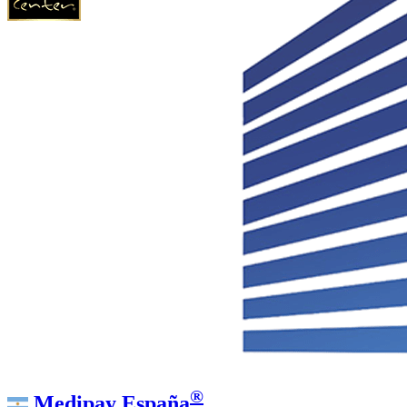
®
Medipay España