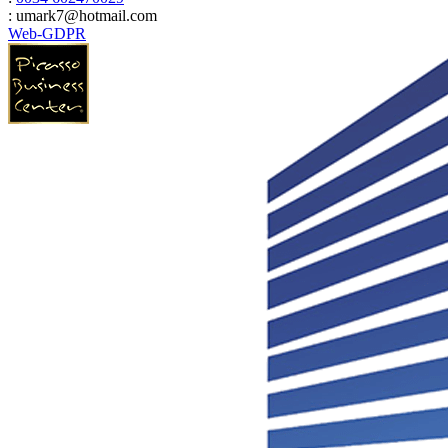
: umark7@hotmail.com
Web-GDPR