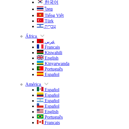
한국어
ไทย
Tiếng Việt
Türk
עִברִית
África
عربي
Français
Kiswahili
English
Kinyarwanda
Português
Español
América
Español
Español
Español
Español
English
Português
Français