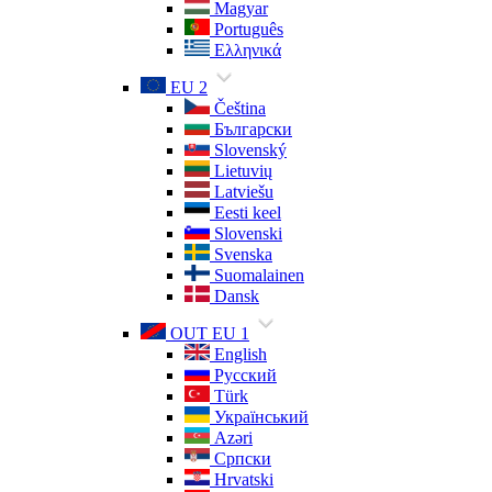
Magyar
Português
Ελληνικά
EU 2
Čeština
Български
Slovenský
Lietuvių
Latviešu
Eesti keel
Slovenski
Svenska
Suomalainen
Dansk
OUT EU 1
English
Русский
Türk
Український
Azəri
Српски
Hrvatski