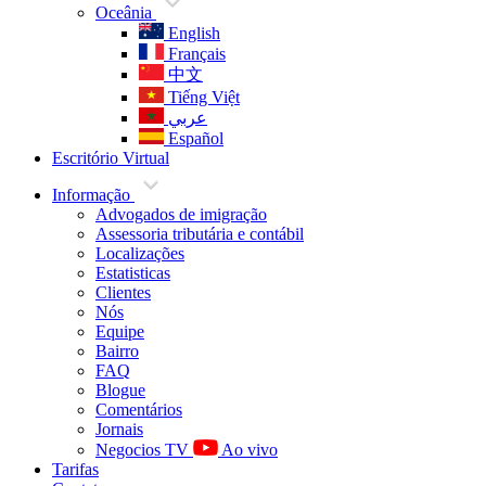
Oceânia
English
Français
中文
Tiếng Việt
عربي
Español
Escritório Virtual
Informação
Advogados de imigração
Assessoria tributária e contábil
Localizações
Estatisticas
Clientes
Nós
Equipe
Bairro
FAQ
Blogue
Comentários
Jornais
Negocios TV
Ao vivo
Tarifas