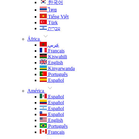
한국어
ไทย
Tiếng Việt
Türk
עִברִית
África
عربي
Français
Kiswahili
English
Kinyarwanda
Português
Español
América
Español
Español
Español
Español
English
Português
Français