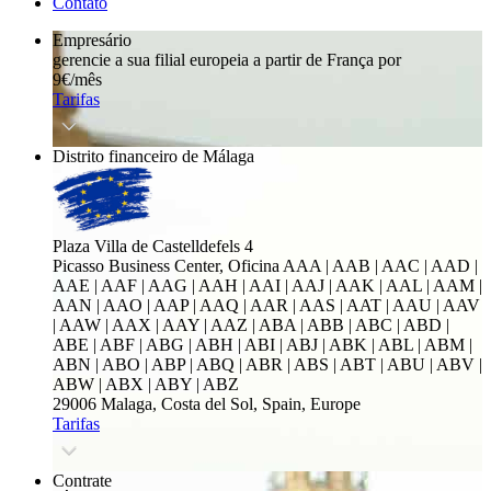
Contato
Empresário
gerencie a sua filial europeia a partir de França por
9€/mês
Tarifas
Distrito financeiro de Málaga
Plaza Villa de Castelldefels 4
Picasso Business Center, Oficina
AAA | AAB | AAC | AAD |
AAE | AAF | AAG | AAH | AAI | AAJ | AAK | AAL | AAM |
AAN | AAO | AAP | AAQ | AAR | AAS | AAT | AAU | AAV
| AAW | AAX | AAY | AAZ | ABA | ABB | ABC | ABD |
ABE | ABF | ABG | ABH | ABI | ABJ | ABK | ABL | ABM |
ABN | ABO | ABP | ABQ | ABR | ABS | ABT | ABU | ABV |
ABW | ABX | ABY | ABZ
29006 Malaga, Costa del Sol, Spain, Europe
Tarifas
Contrate