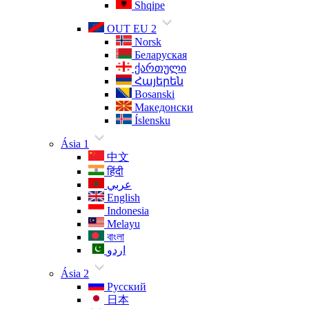
Shqipe
OUT EU 2
Norsk
Беларуская
ქართული
Հայերեն
Bosanski
Македонски
Íslensku
Ásia 1
中文
हिंदी
عربي
English
Indonesia
Melayu
বাংলা
اردو
Ásia 2
Русский
日本