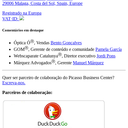
29006 Malaga, Costa del Sol, Spain, Europe
Registrado na Europa
VAT·ID:
Comentários em destaque
Ⓡ
Óptica Ó
, Vendas
Bento Gonçalves
Ⓡ
GOM
, Gerente de conteúdo e comunidade
Pamela García
Ⓡ
Webscaparate Catalunya
, Diretor executivo
Jordi Pons
Ⓡ
Márquez Advogados
, Gerente
Manuel Márquez
Quer ser parceiro de colaboração do Picasso Business Center?
Escreva-nos.
Parceiros de colaboração: