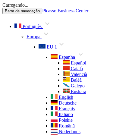
Carregando...
Picasso Business Center
Barra de navegação
Português
Europa
EU 1
Espanha
Español
Català
Valencià
Baléà
Galego
Euskara
English
Deutsche
Français
Italiano
Polskie
Română
Nederlands